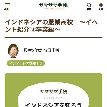
検索
記事
MENU
インドネシアの農業高校 ～イベ
ント紹介②卒業編～
記事執筆者 : 森田 千晴
インドネシアを知ろう
サマサマ手帳
CATEGORY
インドネシアを知ろう