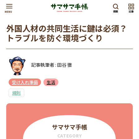
検索
記事
MENU
外国人材の共同生活に鍵は必須？
トラブルを防ぐ環境づくり
記事執筆者 : 田谷 徹
受け入れ準備
生活
規則
サマサマ手帳
CATEGORY