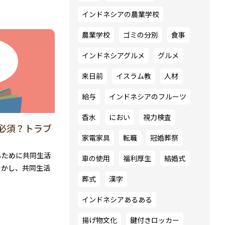
インドネシアの農業学校
農業学校
ゴミの分別
食事
インドネシアグルメ
グルメ
来日前
イスラム教
人材
給与
インドネシアのフルーツ
香水
におい
視力検査
必須？トラブ
家電家具
転職
冠婚葬祭
るために共同生活
車の使用
福利厚生
結婚式
しかし、共同生活
葬式
漢字
インドネシアあるある
揚げ物文化
鍵付きロッカー