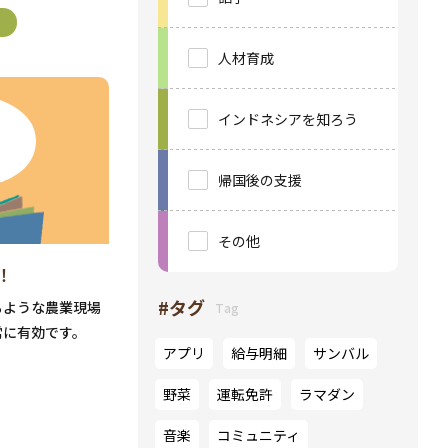
う
人材育成
インドネシアを知ろう
帰国後の支援
その他
！
#タグ
るような農業現場
Tag
常に有効です。
アプリ
給与明細
サンバル
野菜
運転免許
ラマダン
音楽
コミュニティ